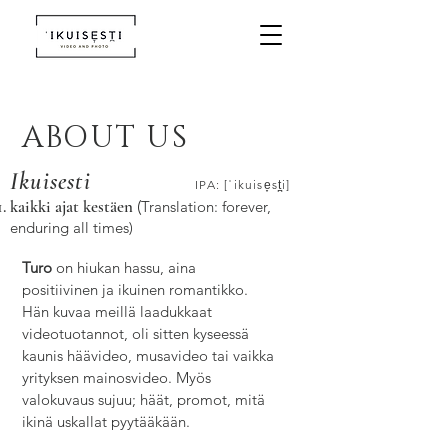
ABOUT US
Ikuisesti
I
PA
: [ˈikuise̞st̪i]
kaikki ajat kestäen
(
Translation: forever,
enduring all times)
Turo
on hiukan hassu, aina
positiivinen ja ikuinen romantikko.
Hän kuvaa meillä laadukkaat
videotuotannot, oli sitten kyseessä
kaunis häävideo, musavideo tai vaikka
yrityksen mainosvideo. Myös
valokuvaus sujuu; häät, promot, mitä
ikinä uskallat pyytääkään.