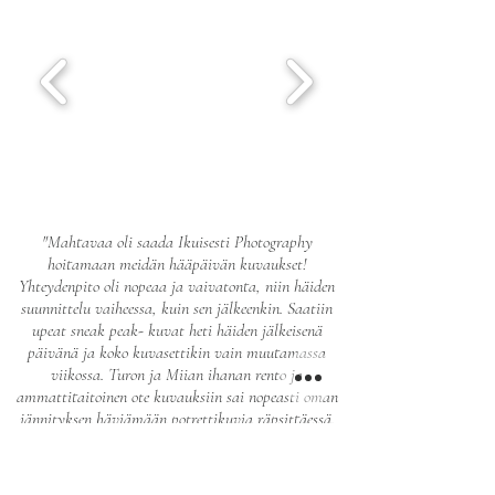
"Mahtavaa oli saada Ikuisesti Photography
hoitamaan meidän hääpäivän kuvaukset!
Yhteydenpito oli nopeaa ja vaivatonta, niin häiden
suunnittelu vaiheessa, kuin sen jälkeenkin. Saatiin
upeat sneak peak- kuvat heti häiden jälkeisenä
päivänä ja koko kuvasettikin vain muutamassa
viikossa. Turon ja Miian ihanan rento ja
ammattitaitoinen ote kuvauksiin sai nopeasti oman
jännityksen häviämään potrettikuvia räpsittäessä.
Nyt kuvia katsellessa tuntuu, kuin eläisi hääpäivää
uudelleen ja ei voi olla hymyilemättä! Näihin kuviin
on ihana palata vuosien saatossa. Lämmin suositus