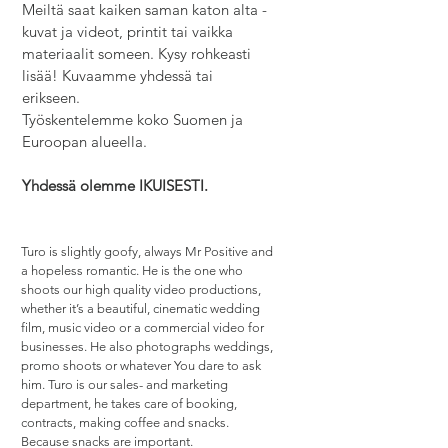
Meiltä saat kaiken saman katon alta -
kuvat ja videot, printit tai vaikka
materiaalit someen. Kysy rohkeasti
lisää! Kuvaamme yhdessä tai
erikseen.
Työskentelemme koko Suomen ja
Euroopan alueella.
Yhdessä olemme IKUISESTI.
Turo is slightly goofy, always Mr Positive and
a hopeless romantic. He is the one who
shoots our high quality video productions,
whether it’s a beautiful, cinematic wedding
film, music video or a commercial video for
businesses. He also photographs weddings,
promo shoots or whatever You dare to ask
him. Turo is our sales- and marketing
department, he takes care of booking,
contracts, making coffee and snacks.
Because snacks are important.